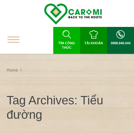
TÌM CÔNG
TÀI KHOẢN
0988.846.044
THỨC
Home
Tag Archives: Tiểu
đường