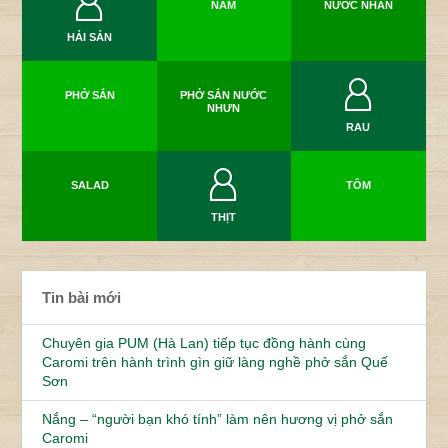
NẤM
NƯỚC NHÂN
HẢI SẢN
PHỞ SẮN
PHỞ SẮN NƯỚC
NHƯN
RAU
SALAD
TÔM
THỊT
Tin bài mới
Chuyên gia PUM (Hà Lan) tiếp tục đồng hành cùng
Caromi trên hành trình gìn giữ làng nghề phở sắn Quế
Sơn
Nắng – “người bạn khó tính” làm nên hương vị phở sắn
Caromi