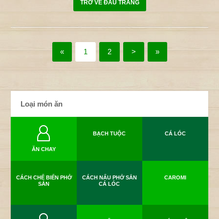
TRỞ VỀ ĐẦU TRANG
«
1
2
>
»
Loại món ăn
BẠCH TUỘC
CÁ LÓC
ĂN CHAY
CÁCH CHẾ BIẾN PHỞ
CÁCH NẤU PHỞ SẮN
CAROMI
SẮN
CÁ LÓC