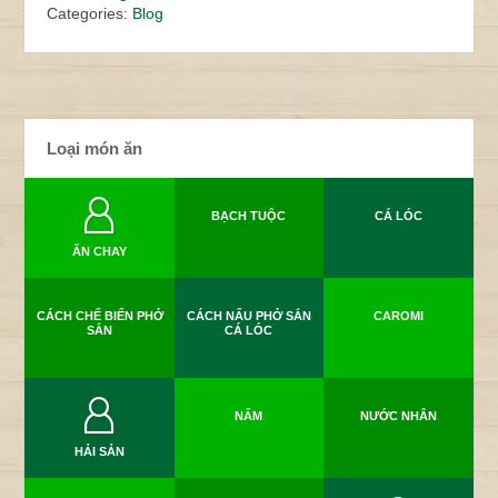
Categories:
Blog
Loại món ăn
BẠCH TUỘC
CÁ LÓC
ĂN CHAY
CÁCH CHẾ BIẾN PHỞ
CÁCH NẤU PHỞ SẮN
CAROMI
SẮN
CÁ LÓC
NẤM
NƯỚC NHÂN
HẢI SẢN