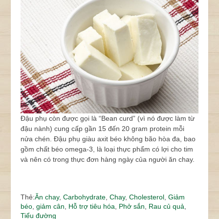
Đậu phụ còn được gọi là “Bean curd” (vì nó được làm từ
đậu nành) cung cấp gần 15 đến 20 gram protein mỗi
nửa chén. Đậu phụ giàu axit béo không bão hòa đa, bao
gồm chất béo omega-3, là loại thực phẩm có lợi cho tim
và nên có trong thực đơn hàng ngày của người ăn chay.
Thẻ:
Ăn chay
,
Carbohydrate
,
Chay
,
Cholesterol
,
Giảm
béo
,
giảm cân
,
Hỗ trợ tiêu hóa
,
Phở sắn
,
Rau củ quả
,
Tiểu đường