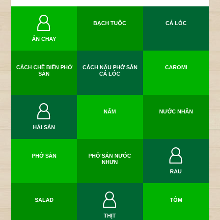
BẠCH TUỘC
CÁ LÓC
ĂN CHAY
CÁCH CHẾ BIẾN PHỞ
CÁCH NẤU PHỞ SẮN
CAROMI
SẮN
CÁ LÓC
NẤM
NƯỚC NHÂN
HẢI SẢN
PHỞ SẮN
PHỞ SẮN NƯỚC
NHƯN
RAU
SALAD
TÔM
THỊT