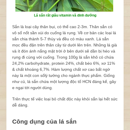
Lá sắn rất giàu vitamin và dinh dưỡng
Sắn là loại cây thân bụi, có thể cao 2-3m. Thân sắn có
vô số nốt sần xùi do cuống lá rụng. Về cơ bản các loại lá
sắn chia thành 5-7 thùy và đều có màu xanh. Lá sắn
mọc đều đặn trên thân cây từ dưới lên trên. Những lá già
và ít đón ánh nắng mặt trời ở bên dưới sẽ dần bị héo và
rụng đi cùng với cuống. Trong 100g lá sắn khô có chứa
24,2% carbohydrate, protein 24%, chất béo 6%, xơ 11%
& chất khoáng 6,7%. Hàm lượng chất xơ cao bất ngờ
này là một con sốlý tưởng cho ngành thực phẩm. Giống
như củ, lá sắn chứa một lượng độc tố HCN đáng kể, gây
e ngại tới người dùng.
Trên thực tế việc loại bỏ chất độc này khỏi sắn lại hết sức
dễ dàng.
Công dụng của lá sắn