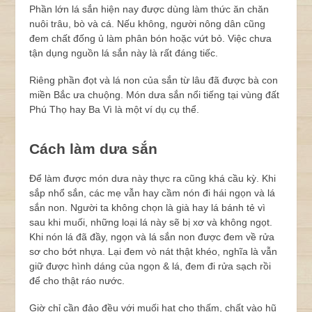
Phần lớn lá sắn hiện nay được dùng làm thức ăn chăn
nuôi trâu, bò và cá. Nếu không, người nông dân cũng
đem chất đống ủ làm phân bón hoặc vứt bỏ. Việc chưa
tận dụng nguồn lá sắn này là rất đáng tiếc.
Riêng phần đọt và lá non của sắn từ lâu đã được bà con
miền Bắc ưa chuộng. Món dưa sắn nổi tiếng tại vùng đất
Phú Thọ hay Ba Vì là một ví dụ cụ thể.
Cách làm dưa sắn
Để làm được món dưa này thực ra cũng khá cầu kỳ. Khi
sắp nhổ sắn, các mẹ vẫn hay cầm nón đi hái ngọn và lá
sắn non. Người ta không chọn là già hay lá bánh tẻ vì
sau khi muối, những loại lá này sẽ bị xơ và không ngọt.
Khi nón lá đã đầy, ngọn và lá sắn non được đem về rửa
sơ cho bớt nhựa. Lại đem vò nát thật khéo, nghĩa là vẫn
giữ được hình dáng của ngọn & lá, đem đi rửa sạch rồi
để cho thật ráo nước.
Giờ chỉ cần đảo đều với muối hạt cho thấm, chất vào hũ