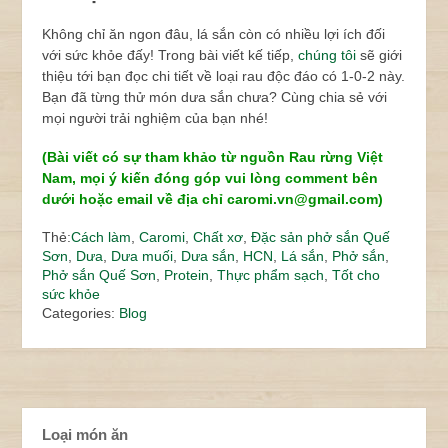
Không chỉ ăn ngon đâu, lá sắn còn có nhiều lợi ích đối
với sức khỏe đấy! Trong bài viết kế tiếp,
chúng tôi
sẽ giới
thiệu tới bạn đọc chi tiết về loại rau độc đáo có 1-0-2 này.
Bạn đã từng thử món dưa sắn chưa? Cùng chia sẻ với
mọi người trải nghiệm của bạn nhé!
(Bài viết có sự tham khảo từ nguồn Rau rừng Việt
Nam, mọi ý kiến đóng góp vui lòng comment bên
dưới hoặc email về địa chỉ caromi.vn@gmail.com)
Thẻ:
Cách làm
,
Caromi
,
Chất xơ
,
Đặc sản phở sắn Quế
Sơn
,
Dưa
,
Dưa muối
,
Dưa sắn
,
HCN
,
Lá sắn
,
Phở sắn
,
Phở sắn Quế Sơn
,
Protein
,
Thực phẩm sạch
,
Tốt cho
sức khỏe
Categories:
Blog
Loại món ăn