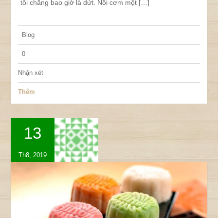
tôi chẳng bao giờ là dứt. Nồi cơm một […]
Blog
0
Nhận xét
Thêm
13
Th8, 2019