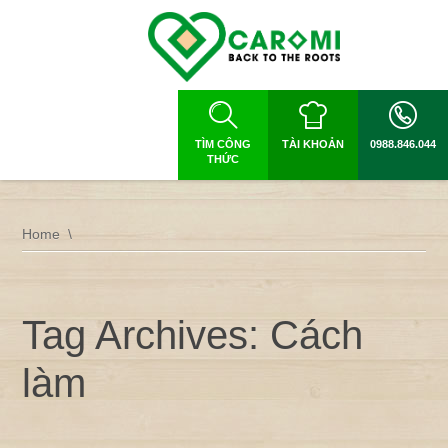
TÌM CÔNG
TÀI KHOẢN
0988.846.044
THỨC
Home
Tag Archives: Cách
làm