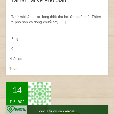
Tất tần tật về Phở Sắn
“Nhớ mỗi lần đi xa, lòng thiết tha hơi ấm quê nhà. Thèm
tô phở sắn cá đồng chuối cây” […]
Blog
0
Nhận xét
Thêm
14
Th8, 2020