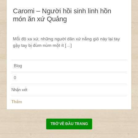
Caromi – Người hồi sinh linh hồn
món ăn xứ Quảng
Mỗi độ xa xứ, những người dân xứ nắng gió này lại tay
gậy tay bị đùm núm một ít […]
Blog
0
Nhận xét
Thêm
TRỞ VỀ ĐẦU TRANG