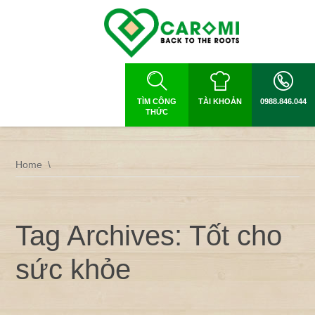
TÌM CÔNG
TÀI KHOẢN
0988.846.044
THỨC
Home
Tag Archives: Tốt cho
sức khỏe