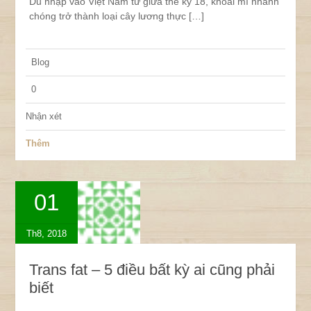
Du nhập vào Việt Nam từ giữa thế kỷ 18, khoai mì nhanh
chóng trở thành loại cây lương thực […]
Blog
0
Nhận xét
Thêm
01
Th8, 2018
Trans fat – 5 điều bất kỳ ai cũng phải
biết