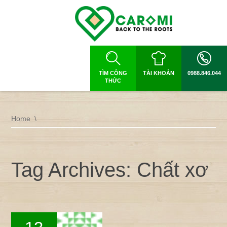
TÌM CÔNG
TÀI KHOẢN
0988.846.044
THỨC
Home
Tag Archives: Chất xơ