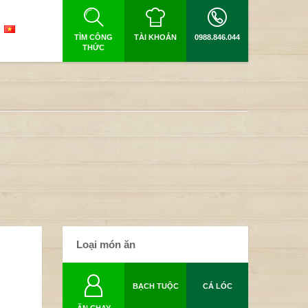
TÌM CÔNG
TÀI KHOẢN
0988.846.044
THỨC
Loại món ăn
BẠCH TUỘC
CÁ LÓC