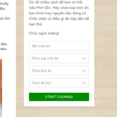
Có rất nhiều cách để bạn có thể
 khuấy
nấu Phở Sắn. Hãy chọn loại món ăn
dầu
bạn thích hay nguyên liệu đang có.
ọc kín
Chắc chắn có điều gì đó hấp dẫn để
bạn thử.
Chúc ngon miệng!
 dẻo
n dẻo
Chọn loại món ăn
Chọn bữa ăn
Chọn độ khó