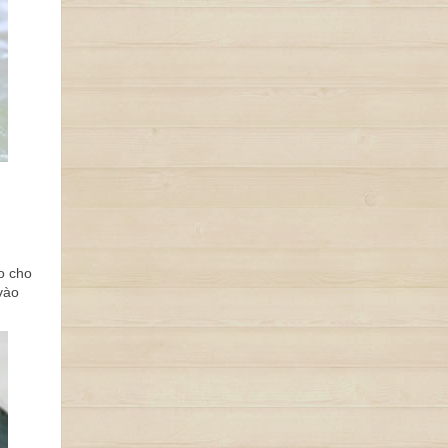
o cho
vào