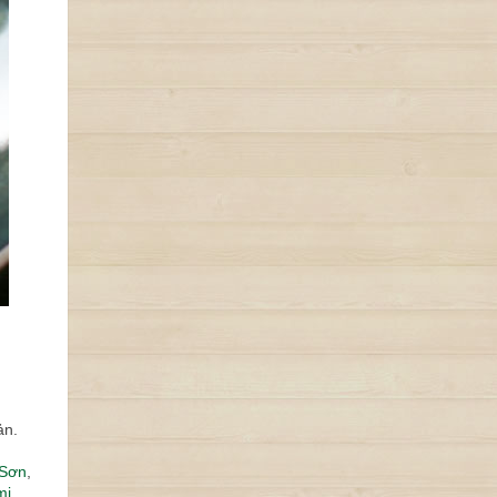
ản.
 Sơn
,
mi
,