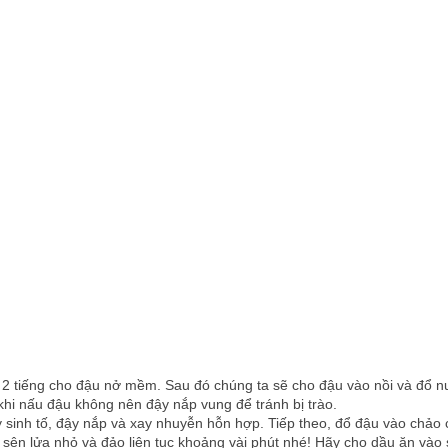
 2 tiếng cho đậu nở mềm. Sau đó chúng ta sẽ cho đậu vào nồi và đổ 
khi nấu đậu không nên đậy nắp vung để tránh bị trào.
sinh tố, đậy nắp và xay nhuyễn hỗn hợp. Tiếp theo, đổ đậu vào chảo
sên lửa nhỏ và đảo liên tục khoảng vài phút nhé! Hãy cho dầu ăn vào