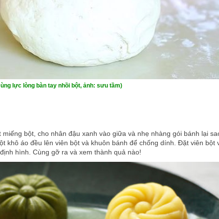
ùng lực lòng bàn tay nhồi bột, ảnh: sưu tầm)
t miếng bột, cho nhân đậu xanh vào giữa và nhẹ nhàng gói bánh lại sa
bột khô áo đều lên viên bột và khuôn bánh để chống dính. Đặt viên bột 
 định hình. Cùng gỡ ra và xem thành quả nào!