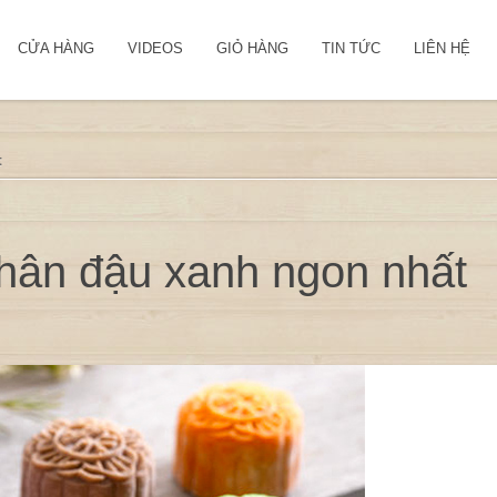
CỬA HÀNG
VIDEOS
GIỎ HÀNG
TIN TỨC
LIÊN HỆ
t
hân đậu xanh ngon nhất