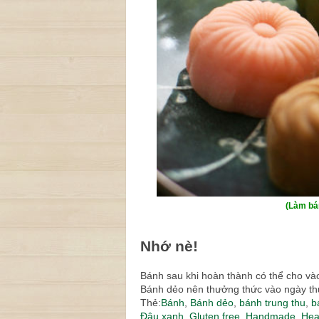
(Làm bá
Nhớ nè!
Bánh sau khi hoàn thành có thể cho và
Bánh dẻo nên thưởng thức vào ngày thứ 
Thẻ:
Bánh
,
Bánh dẻo
,
bánh trung thu
,
b
Đậu xanh
,
Gluten free
,
Handmade
,
Hea