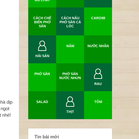
ĂN CHAY
CÁCH CHẾ
CÁCH NẤU
CAROMI
BIẾN PHỞ
PHỞ SẮN CÁ
SẮN
LÓC
NẤM
NƯỚC NHÂN
HẢI SẢN
PHỞ SẮN
PHỞ SẮN
NƯỚC NHƯN
RAU
hà dịp
SALAD
TÔM
 ngọt
THỊT
t nhé!
Tin bài mới