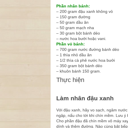
Phần nhân bánh:
– 200 gram đậu xanh không vỏ
– 150 gram đường
– 50 gram dầu ăn
– 50 gram mạch nha
– 30 gram bột bánh dẻo
– nước hoa bưởi hoặc vani.
Phần vỏ bánh:
– 700 gram nước đường bánh dẻo
– 1 thìa nhỏ dầu ăn
– 1/2 thìa cà phê nước hoa bưởi
– 350 gram bột bánh dẻo
– khuôn bánh 150 gram.
Thực hiện
Làm nhân đậu xanh
Với đậu xanh, hãy vo sạch, ngâm nước
ngập, nấu cho tới khi chín mềm. Lưu ý 
Cho phần đậu đã chín mềm vô máy xay 
dính và thêm đường. Nào cùng bật bếp 