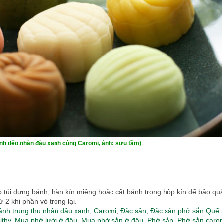
nh dẻo nhân đậu xanh cùng Caromi, ảnh: sưu tầm)
o túi đựng bánh, hàn kín miệng hoặc cất bánh trong hộp kín để bảo qu
2 khi phần vỏ trong lại.
ánh trung thu nhân đậu xanh
,
Caromi
,
Đặc sản
,
Đặc sản phở sắn Quế
lthy
,
Mua phở lưới ở đâu
,
Mua phở sắn ở đâu
,
Phở sắn
,
Phở sắn caro