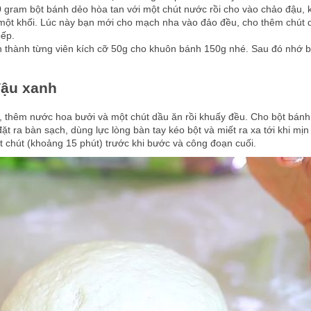
 30 gram bột bánh dẻo hòa tan với một chút nước rồi cho vào chảo đậu,
h một khối. Lúc này bạn mới cho mạch nha vào đảo đều, cho thêm chút 
bếp.
ân thành từng viên kích cỡ 50g cho khuôn bánh 150g nhé. Sau đó nhớ b
đậu xanh
 thêm nước hoa bưởi và một chút dầu ăn rồi khuấy đều. Cho bột bánh
ì đặt ra bàn sạch, dùng lực lòng bàn tay kéo bột và miết ra xa tới khi mị
t chút (khoảng 15 phút) trước khi bước và công đoạn cuối.