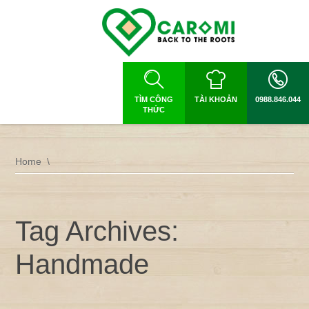
TÌM CÔNG
TÀI KHOẢN
0988.846.044
THỨC
Home
Tag Archives:
Handmade