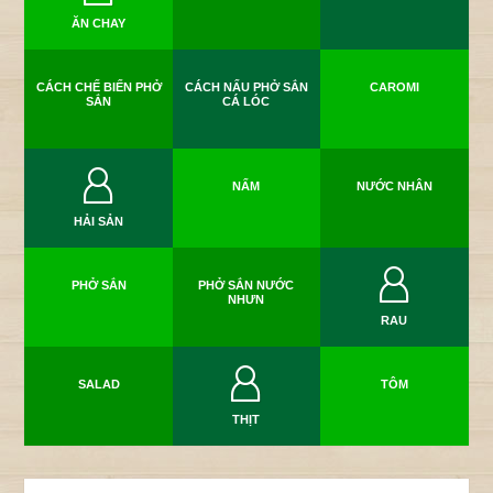
ĂN CHAY
CÁCH CHẾ BIẾN PHỞ
CÁCH NẤU PHỞ SẮN
CAROMI
SẮN
CÁ LÓC
NẤM
NƯỚC NHÂN
HẢI SẢN
PHỞ SẮN
PHỞ SẮN NƯỚC
NHƯN
RAU
SALAD
TÔM
THỊT