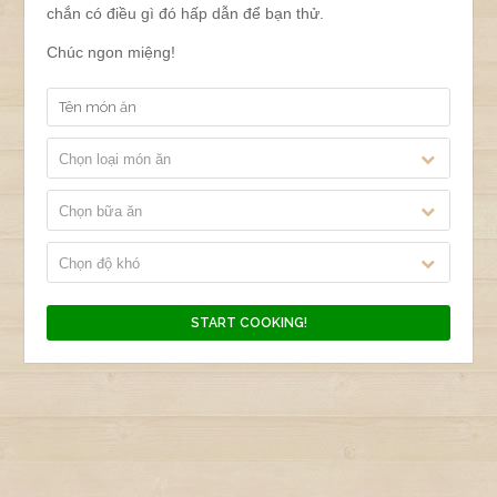
chắn có điều gì đó hấp dẫn để bạn thử.
Chúc ngon miệng!
Chọn loại món ăn
Chọn bữa ăn
Chọn độ khó