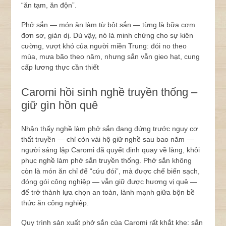
“ăn tạm, ăn độn”.
Phở sắn — món ăn làm từ bột sắn — từng là bữa cơm
đơn sơ, giản dị. Dù vậy, nó là minh chứng cho sự kiên
cường, vượt khó của người miền Trung: đói no theo
mùa, mưa bão theo năm, nhưng sắn vẫn gieo hạt, cung
cấp lương thực cần thiết
Caromi hồi sinh nghề truyền thống –
giữ gìn hồn quê
Nhận thấy nghề làm phở sắn đang đứng trước nguy cơ
thất truyền — chỉ còn vài hộ giữ nghề sau bao năm —
người sáng lập Caromi đã quyết định quay về làng, khôi
phục nghề làm phở sắn truyền thống. Phở sắn không
còn là món ăn chỉ để “cứu đói”, mà được chế biến sạch,
đóng gói công nghiệp — vẫn giữ được hương vị quê —
để trở thành lựa chọn an toàn, lành mạnh giữa bộn bề
thức ăn công nghiệp.
Quy trình sản xuất phở sắn của Caromi rất khắt khe: sắn