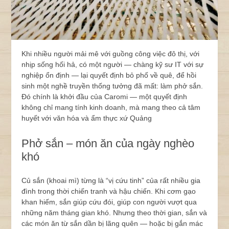
Khi nhiều người mải mê với guồng công việc đô thị, với
nhịp sống hối hả, có một người — chàng kỹ sư IT với sự
nghiệp ổn định — lại quyết định bỏ phố về quê, để hồi
sinh một nghề truyền thống tưởng đã mất: làm phở sắn.
Đó chính là khởi đầu của Caromi — một quyết định
không chỉ mang tính kinh doanh, mà mang theo cả tâm
huyết với văn hóa và ẩm thực xứ Quảng
Phở sắn – món ăn của ngày nghèo
khó
Củ sắn (khoai mì) từng là “vị cứu tinh” của rất nhiều gia
đình trong thời chiến tranh và hậu chiến. Khi cơm gạo
khan hiếm, sắn giúp cứu đói, giúp con người vượt qua
những năm tháng gian khó. Nhưng theo thời gian, sắn và
các món ăn từ sắn dần bị lãng quên — hoặc bị gắn mác