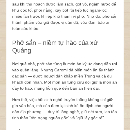
sau khi thu hoạch được làm sạch, gọt vỏ, ngâm nước để
khử độc tố, phơi nắng, xay bột rồi tiếp tục ngâm-lọc
nhiều lần trước khi ép khô thành vỉ phở. Nhờ đó, phở sắn
thành phẩm vừa giữ được vị dân dã, vừa đảm bảo an
toàn sức khỏe.
Phở sắn – niềm tự hào của xứ
Quảng
Nơi quê nhà, phở sắn từng là món ăn ký ức đang dần rơi
vào quên lãng. Nhưng Caromi đã biến món ăn ấy thành
đặc sản — được người dân khắp miền Trung và cả du
khách đón nhận. Một món ăn từng cứu đói giờ là món ăn
đầy tự hào, mang hồn quê đến bàn ăn hiện đại.
Hơn thế, việc hồi sinh nghề truyền thống không chỉ giữ
gìn văn hóa, mà còn đem lại sinh kế ổn định cho người
dân địa phương — duy trì làng nghề, giữ nét xưa, lan tỏa
tinh thần “tôn trọng nguồn gốc” và “giữ lấy gốc rễ”.