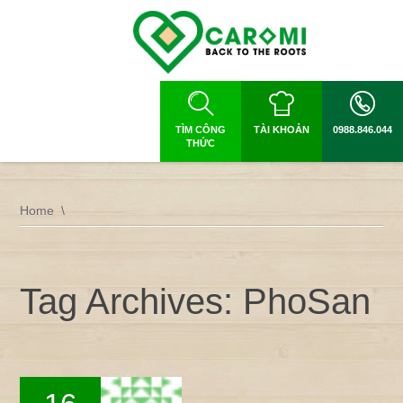
TÌM CÔNG
TÀI KHOẢN
0988.846.044
THỨC
Home
Tag Archives: PhoSan