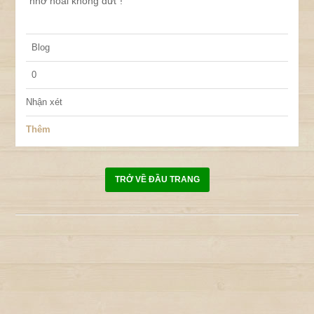
nhớ hoài không dứt”!
Blog
0
Nhận xét
Thêm
TRỞ VỀ ĐẦU TRANG