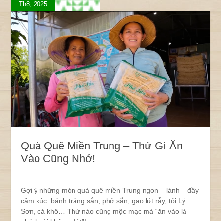
Th8, 2025
Quà Quê Miền Trung – Thứ Gì Ăn
Vào Cũng Nhớ!
Gợi ý những món quà quê miền Trung ngon – lành – đầy
cảm xúc: bánh tráng sắn, phở sắn, gạo lứt rẫy, tỏi Lý
Sơn, cá khô… Thứ nào cũng mộc mạc mà “ăn vào là