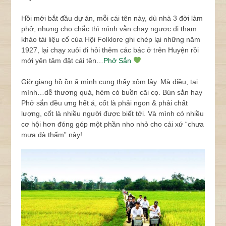
Hồi mới bắt đầu dự án, mỗi cái tên này, dù nhà 3 đời làm
phở, nhưng cho chắc thì mình vẫn chạy ngược đi tham
khảo tài liệu cổ của Hội Folklore ghi chép lại những năm
1927, lại chạy xuôi đi hỏi thêm các bác ở trên Huyện rồi
mới yên tâm đặt cái tên…
Phở Sắn
Giờ giang hồ ồn ã mình cụng thấy xôm lây. Mà điều, tại
mình…dễ thương quá, hẻm có buồn cãi cọ. Bún sắn hay
Phở sắn đều ưng hết á, cốt là phải ngon & phải chất
lượng, cốt là nhiều người được biết tới. Và mình có nhiều
cơ hội hơn đóng góp một phần nho nhỏ cho cái xứ “chưa
mưa đà thấm” này!