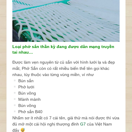
Loại phở sắn thần kỳ đang được dân mạng truyền
tai nhau…
Được làm vẹn nguyên từ củ sắn với hình lưới lạ và đẹp
mắt, Phở Sắn còn có rất nhiều biến thể tên gọi khác
nhau, tùy thuộc vào từng vùng miền, ví như
Bún sắn
Phở lưới
Bún võng
Mành mành
Bún võng
Phở sắn B40
Nhẩm sơ ít nhất có 7 cái tên, giả thử mà nói được thì vừa
đủ mở một cái hội nghị thượng đỉnh
G7
của Việt Nam
đấy