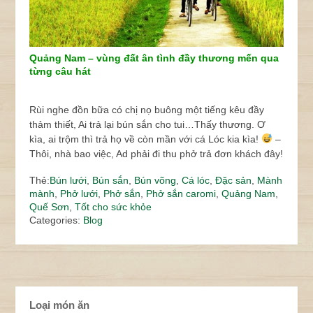
Quảng Nam – vùng đất ân tình đầy thương mến qua
từng câu hát
Rùi nghe đồn bữa có chị nọ buông một tiếng kêu đầy
thảm thiết, Ai trả lại bún sắn cho tui…Thấy thương. Ơ
kìa, ai trộm thì trả họ về còn mần với cá Lóc kia kìa!
–
Thôi, nhà bao việc, Ad phải đi thu phở trả đơn khách đây!
Thẻ:
Bún lưới
,
Bún sắn
,
Bún võng
,
Cá lóc
,
Đặc sản
,
Mành
mành
,
Phở lưới
,
Phở sắn
,
Phở sắn caromi
,
Quảng Nam
,
Quế Sơn
,
Tốt cho sức khỏe
Categories:
Blog
Loại món ăn