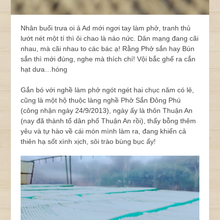
Nhân buổi trưa oi ả Ad mới ngơi tay làm phở, tranh thủ
lướt nét một tí thì ôi chao là náo nức. Dân mạng đang cãi
nhau, mà cãi nhau to các bác ạ! Rằng Phở sắn hay Bún
sắn thì mới đúng, nghe mà thích chí! Vội bắc ghế ra cắn
hạt dưa…hóng
Gắn bó với nghề làm phở ngót ngét hai chục năm có lẻ,
cũng là một hộ thuộc làng nghề Phở Sắn Đông Phú
(công nhận ngày 24/9/2013), ngày ấy là thôn Thuận An
(nay đã thành tổ dân phố Thuận An rồi), thấy bỗng thêm
yêu và tự hào về cái món mình làm ra, đang khiến cả
thiên hạ sốt xình xịch, sôi trào bùng bục ấy!