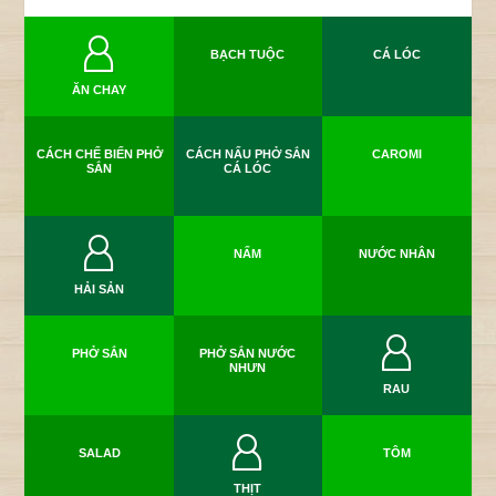
BẠCH TUỘC
CÁ LÓC
ĂN CHAY
CÁCH CHẾ BIẾN PHỞ
CÁCH NẤU PHỞ SẮN
CAROMI
SẮN
CÁ LÓC
NẤM
NƯỚC NHÂN
HẢI SẢN
PHỞ SẮN
PHỞ SẮN NƯỚC
NHƯN
RAU
SALAD
TÔM
THỊT