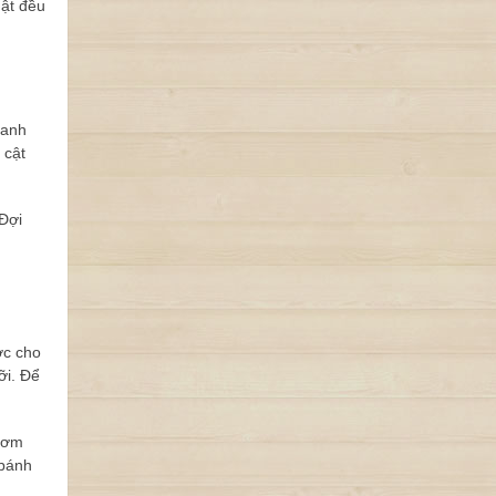
hật đều
hanh
 cật
Đợi
ớc cho
ỡi. Để
thơm
 bánh