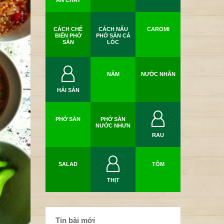
ĂN CHAY
CÁCH CHẾ
CÁCH NẤU
CAROMI
BIẾN PHỞ
PHỞ SẮN CÁ
SẮN
LÓC
NẤM
NƯỚC NHÂN
HẢI SẢN
PHỞ SẮN
PHỞ SẮN
NƯỚC NHƯN
RAU
SALAD
TÔM
THỊT
Tin bài mới