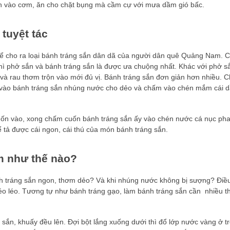
n vào cơm, ăn cho chặt bụng mà cầm cự với mưa dầm gió bấc.
tuyệt tác
ể cho ra loại bánh tráng sắn dân dã của người dân quê Quảng Nam. C
thì phở sắn và bánh tráng sắn là được ưa chuộng nhất. Khác với phở s
 và rau thơm trộn vào mới đủ vị. Bánh tráng sắn đơn giản hơn nhiều. C
 vào bánh tráng sắn nhúng nước cho dẻo và chấm vào chén mắm cái 
uốn vào, xong chấm cuốn bánh tráng sắn ấy vào chén nước cá nục ph
ể tả được cái ngon, cái thú của món bánh tráng sắn.
m như thế nào?
h tráng sắn ngon, thơm dẻo? Và khi nhúng nước không bị sượng? Điề
éo léo. Tương tự như bánh tráng gạo, làm bánh tráng sắn cần nhiều t
sắn, khuấy đều lên. Đợi bột lắng xuống dưới thì đổ lớp nước vàng ở tr