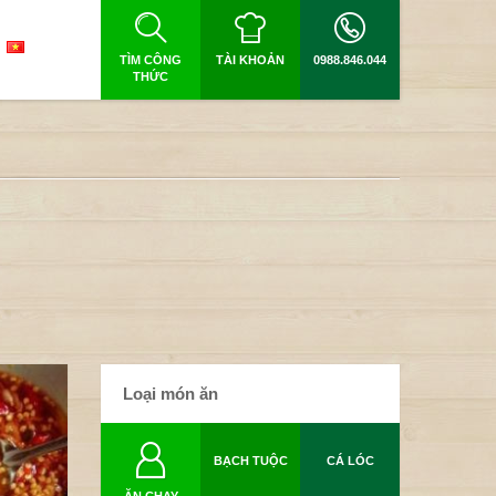
TÌM CÔNG
TÀI KHOẢN
0988.846.044
THỨC
Loại món ăn
BẠCH TUỘC
CÁ LÓC