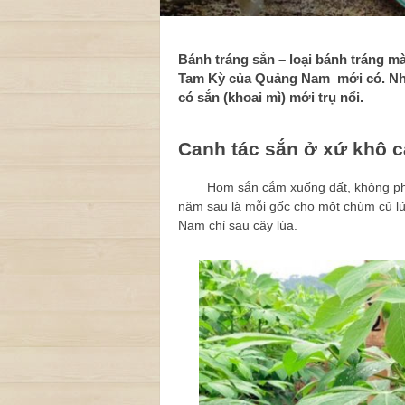
Bánh tráng sắn – loại bánh tráng m
Tam Kỳ của Quảng Nam mới có. Nhữn
có sắn (khoai mì) mới trụ nổi.
Canh tác sắn ở xứ khô 
Hom sắn cắm xuống đất, không phân tr
năm sau là mỗi gốc cho một chùm củ lú
Nam chỉ sau cây lúa.