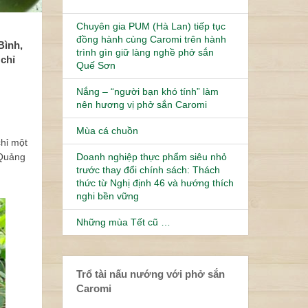
Chuyên gia PUM (Hà Lan) tiếp tục
đồng hành cùng Caromi trên hành
Bình,
trình gìn giữ làng nghề phở sắn
chỉ
Quế Sơn
Nắng – “người bạn khó tính” làm
nên hương vị phở sắn Caromi
Mùa cá chuồn
hỉ một
 Quảng
Doanh nghiệp thực phẩm siêu nhỏ
trước thay đổi chính sách: Thách
thức từ Nghị định 46 và hướng thích
nghi bền vững
Những mùa Tết cũ …
Trổ tài nấu nướng với phở sắn
Caromi