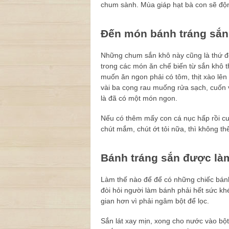
chum sành. Mùa giáp hạt bà con sẽ độ
Đến món bánh tráng sắn 
Những chum sắn khô này cũng là thứ đ
trong các món ăn chế biến từ sắn khô 
muốn ăn ngon phải có tôm, thịt xào lên
vài ba cọng rau muống rửa sạch, cuốn
là đã có một món ngon.
Nếu có thêm mấy con cá nục hấp rồi c
chút mắm, chút ớt tỏi nữa, thì không th
Bánh tráng sắn được là
Làm thế nào để để có những chiếc bán
đòi hỏi người làm bánh phải hết sức kh
gian hơn vì phải ngâm bột để lọc.
Sắn lát xay mịn, xong cho nước vào bột 