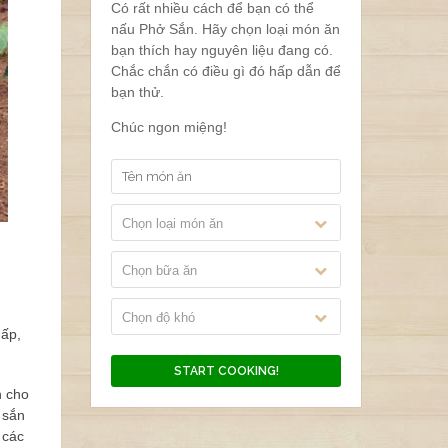
Có rất nhiều cách để bạn có thể
nấu Phở Sắn. Hãy chọn loại món ăn
bạn thích hay nguyên liệu đang có.
Chắc chắn có điều gì đó hấp dẫn để
bạn thử.
Chúc ngon miệng!
Chọn loại món ăn
Chọn bữa ăn
Chọn độ khó
hấp,
n cho
 sắn
 các