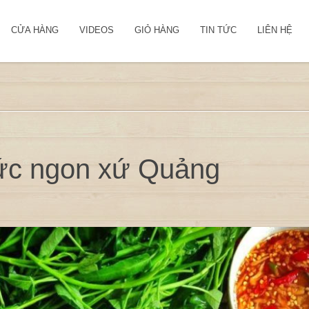
CỬA HÀNG
VIDEOS
GIỎ HÀNG
TIN TỨC
LIÊN HỆ
hức ngon xứ Quảng