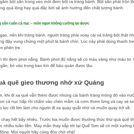
ngâm bột sắn trong veo mới đem bột ra tráng bánh. Bột sắn phải trộn t
ông quá lỏng hay quá đặc bởi sẽ ảnh hưởng đến chất lượng bánh.
g sắn cuốn cá nục – món ngon không cưỡng lại được
gạo, nên khi tráng bánh, người tráng phải xoay cái vá tráng bột thật n
ng đậy vung chừng một phút là bánh chín. Lúc này phải dùng thanh tre
ên phên tre.
h thì đem phơi nắng. Bánh phơi đủ nắng sẽ có màu vàng như màu tơ. 
ngắn, bỏ vào trong bao kín để bảo quản được lâu.
quà quê gieo thương nhớ xứ Quảng
n, khi đi xa quê vẫn thèm được nhúng cái bánh tráng mỏng đó vào nư
on cá nục hấp rồi chấm vào chén mắm cá cơm thơm lừng và cay xé lư
 lực rất lớn làm cho người đi xa quay quắt nhớ và muốn quay trở về.
n chạy hết bấy nhiêu. Trước kia muốn được thưởng thức thứ quà quê 
ớc nhiều tuần liền. May mắn thay sắp tới tại Quế Sơn sẽ có một xưởng
t động. Mọi người hãy cùng đón chờ nhé!