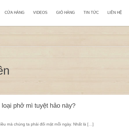
CỬA HÀNG
VIDEOS
GIỎ HÀNG
TIN TỨC
LIÊN HỆ
ên
loại phở mì tuyệt hảo này?
điều mà chúng ta phải đối mặt mỗi ngày. Nhất là […]