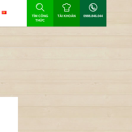
TÌM CÔNG
TÀI KHOẢN
0988.846.044
THỨC