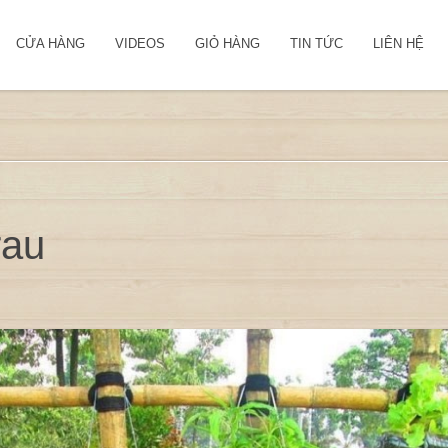
CỬA HÀNG
VIDEOS
GIỎ HÀNG
TIN TỨC
LIÊN HỆ
rau