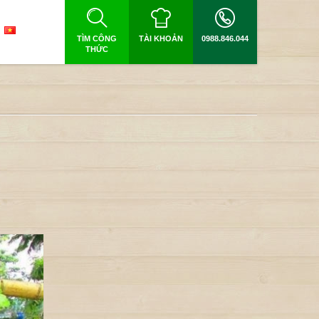
TÌM CÔNG
TÀI KHOẢN
0988.846.044
THỨC