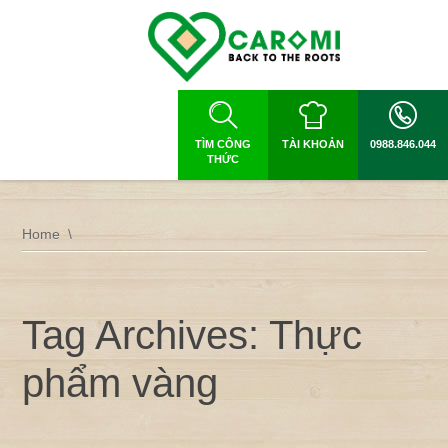
TÌM CÔNG
TÀI KHOẢN
0988.846.044
THỨC
Home
Tag Archives: Thực
phẩm vàng