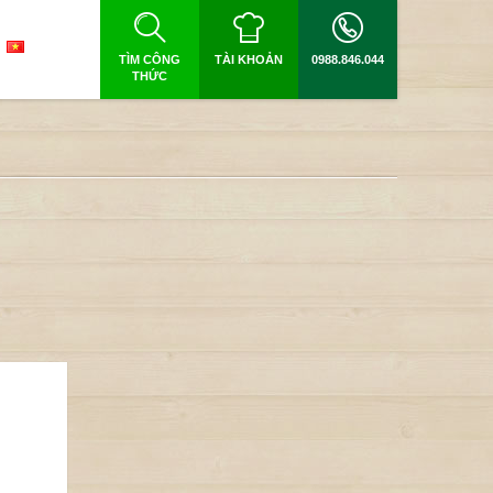
TÌM CÔNG
TÀI KHOẢN
0988.846.044
THỨC