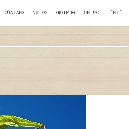
CỬA HÀNG
VIDEOS
GIỎ HÀNG
TIN TỨC
LIÊN HỆ