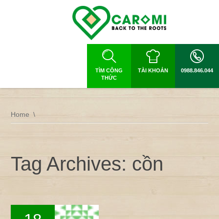
TÌM CÔNG
TÀI KHOẢN
0988.846.044
THỨC
Home
Tag Archives: cồn