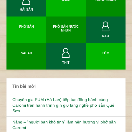
NẤM
NƯỚC NHÂN
HẢI SẢN
PHỞ SẮN
PHỞ SẮN NƯỚC
NHƯN
RAU
SALAD
TÔM
THỊT
Tin bài mới
Chuyên gia PUM (Hà Lan) tiếp tục đồng hành cùng
Caromi trên hành trình gìn giữ làng nghề phở sắn Quế
Sơn
Nắng – “người bạn khó tính” làm nên hương vị phở sắn
Caromi