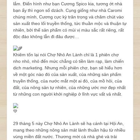
lắm. Điển hình như bạn Cương Spico kia, tương ớt nhà
bạn ấy thì ngon số dzách. Cụng giống như nhà Caromi
chúng mình, Cương cực kỳ trân trọng và chăm chút vào
sản xuất theo lối truyền thống, tức thuần mộc và thuận tự
nhiên, bởi thế sản phẩm có mùi vị màu sắc rất riêng, rất
độc đáo không lẫn đi đâu được…
Khiêm tốn lại nói Chợ Nhỏ An Lành chỉ là 1 phiên chợ
nho nhỏ, nhỏ đến mức chẳng có tiền làm rạp, làm chiến
dịch marketing. Nhưng mỗi phiên chợ, bạn sẽ hiểu hơn
về một góc nào đó của sản xuất, của những sản phẩm
truyền thống, của nước mắt một ai đó, của mồ hôi, của
đất, của nông sản tự nhiên, của những ước mơ đẹp nhất
từ những con người khởi nghiệp ở lĩnh vực vất vả nhất.
29 tháng 5 này Chợ Nhỏ An Lành sẽ hạ cánh tại Hội An,
mang theo những nông sản mát lành thuần hậu từ nhiều
vùng miền đất nước. Thương mời cả nhà ghé và trải