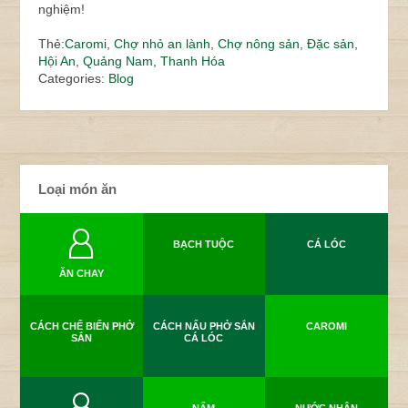
nghiệm!
Thẻ:
Caromi
,
Chợ nhỏ an lành
,
Chợ nông sản
,
Đặc sản
,
Hội An
,
Quảng Nam
,
Thanh Hóa
Categories:
Blog
Loại món ăn
BẠCH TUỘC
CÁ LÓC
ĂN CHAY
CÁCH CHẾ BIẾN PHỞ
CÁCH NẤU PHỞ SẮN
CAROMI
SẮN
CÁ LÓC