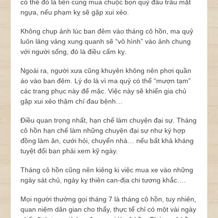
có thể đó là tiền cúng mua chuộc bọn quỷ đầu trâu mặt
ngựa, nếu phạm kỵ sẽ gặp xui xẻo.
Không chụp ảnh lúc ban đêm vào tháng cô hồn, ma quỷ
luôn lảng vảng xung quanh sẽ “vô hình” vào ảnh chung
với người sống, đó là điều cấm kỵ.
Ngoài ra, người xưa cũng khuyên không nên phơi quần
áo vào ban đêm. Lý do là vì ma quỷ có thể “mượn tạm”
các trang phục này để mặc. Việc này sẽ khiến gia chủ
gặp xui xẻo thậm chí đau bệnh…
Điều quan trọng nhất, hạn chế làm chuyện đại sự. Tháng
cô hồn hạn chế làm những chuyện đại sự như ký hợp
đồng làm ăn, cưới hỏi, chuyển nhà… nếu bất khả kháng
tuyệt đối bạn phải xem kỹ ngày.
Tháng cô hồn cũng nên kiêng kị việc mua xe vào những
ngày sát chủ, ngày kỵ thiên can-địa chi tương khắc….
Mọi người thường gọi tháng 7 là tháng cô hồn, tuy nhiên,
quan niệm dân gian cho thấy, thực tế chỉ có một vài ngày