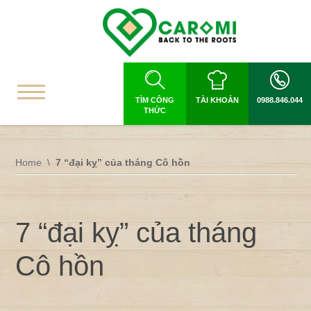
TÌM CÔNG
TÀI KHOẢN
0988.846.044
THỨC
Home
7 “đại kỵ” của tháng Cô hồn
7 “đại kỵ” của tháng
Cô hồn