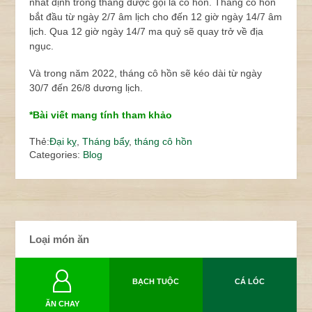
nhất định trong tháng được gọi là cô hồn. Tháng cô hồn
bắt đầu từ ngày 2/7 âm lịch cho đến 12 giờ ngày 14/7 âm
lịch. Qua 12 giờ ngày 14/7 ma quỷ sẽ quay trở về địa
ngục.
Và trong năm 2022, tháng cô hồn sẽ kéo dài từ ngày
30/7 đến 26/8 dương lịch.
*Bài viết mang tính tham khảo
Thẻ:
Đại kỵ
,
Tháng bẩy
,
tháng cô hồn
Categories:
Blog
Loại món ăn
BẠCH TUỘC
CÁ LÓC
ĂN CHAY