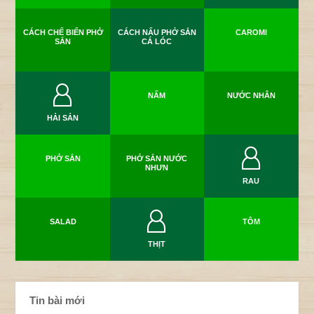
CÁCH CHẾ BIẾN PHỞ
CÁCH NẤU PHỞ SẮN
CAROMI
SẮN
CÁ LÓC
NẤM
NƯỚC NHÂN
HẢI SẢN
PHỞ SẮN
PHỞ SẮN NƯỚC
NHƯN
RAU
SALAD
TÔM
THỊT
Tin bài mới