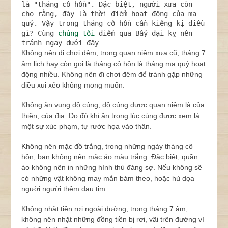
là "tháng cô hồn". Đặc biệt, người xưa còn 
cho rằng, đây là thời điểm hoạt động của ma 
quỷ. Vậy trong tháng cô hồn cần kiêng kị điều 
gì? Cùng 
chúng tôi
 điểm qua Bẩy đại kỵ nên 
tránh ngay dưới đây
Không nên đi chơi đêm, trong quan niệm xưa cũ, tháng 7
âm lịch hay còn gọi là tháng cô hồn là tháng ma quỷ hoạt
động nhiều. Không nên đi chơi đêm để tránh gặp những
điều xui xẻo không mong muốn.
Không ăn vụng đồ cúng, đồ cúng được quan niệm là của
thiên, của địa. Do đó khi ăn trong lúc cúng được xem là
một sự xúc phạm, tự rước họa vào thân.
Không nên mặc đồ trắng, trong những ngày tháng cô
hồn, bạn không nên mặc áo màu trắng. Đặc biệt, quần
áo không nên in những hình thù đáng sợ. Nếu không sẽ
có những vật không may mắn bám theo, hoặc hù dọa
người người thêm đau tim.
Không nhặt tiền rơi ngoài đường, trong tháng 7 âm,
không nên nhặt những đồng tiền bị rơi, vãi trên đường vì