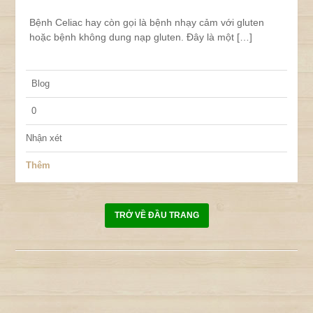
Bệnh Celiac hay còn gọi là bệnh nhạy cảm với gluten
hoặc bệnh không dung nạp gluten. Đây là một […]
Blog
0
Nhận xét
Thêm
TRỞ VỀ ĐẦU TRANG