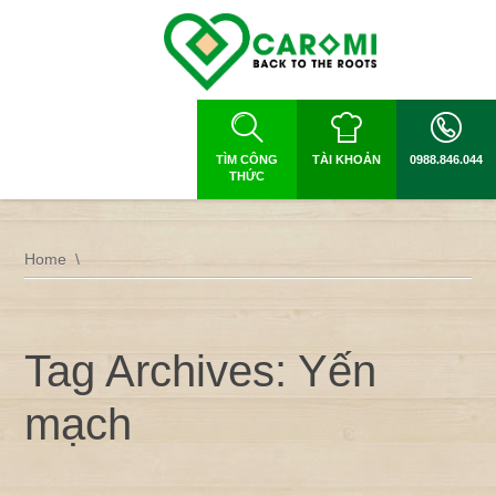
TÌM CÔNG
TÀI KHOẢN
0988.846.044
THỨC
Home
Tag Archives: Yến
mạch