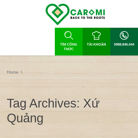
TÌM CÔNG
TÀI KHOẢN
0988.846.044
THỨC
Home
Tag Archives: Xứ
Quảng