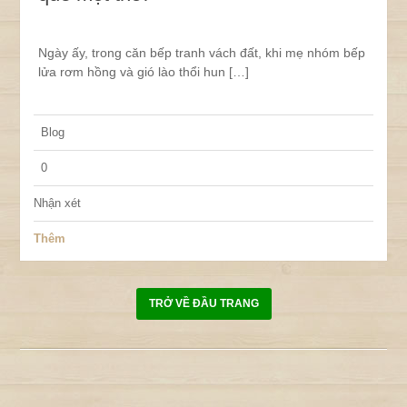
Ngày ấy, trong căn bếp tranh vách đất, khi mẹ nhóm bếp
lửa rơm hồng và gió lào thổi hun […]
Blog
0
Nhận xét
Thêm
TRỞ VỀ ĐẦU TRANG