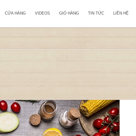
CỬA HÀNG
VIDEOS
GIỎ HÀNG
TIN TỨC
LIÊN HỆ