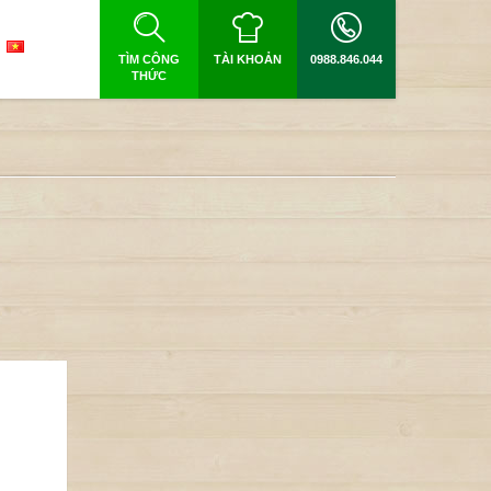
TÌM CÔNG
TÀI KHOẢN
0988.846.044
THỨC