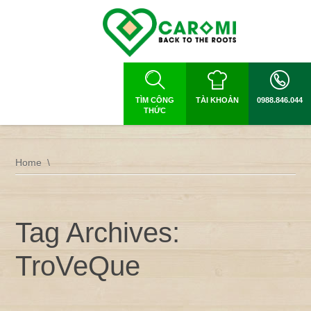
TÌM CÔNG
TÀI KHOẢN
0988.846.044
THỨC
Home
Tag Archives:
TroVeQue