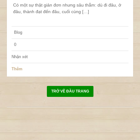
Có một sự thật giản đơn nhưng sâu thẳm: dù đi đâu, ở
đâu, thành đạt đến đâu, cuối cùng […]
Blog
0
Nhận xét
Thêm
TRỞ VỀ ĐẦU TRANG