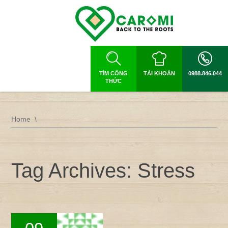
TÌM CÔNG
TÀI KHOẢN
0988.846.044
THỨC
Home
Tag Archives: Stress