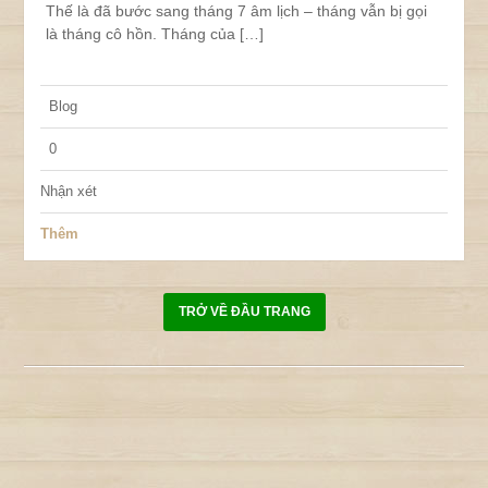
Thế là đã bước sang tháng 7 âm lịch – tháng vẫn bị gọi
là tháng cô hồn. Tháng của […]
Blog
0
Nhận xét
Thêm
TRỞ VỀ ĐẦU TRANG