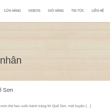
CỬA HÀNG
VIDEOS
GIỎ HÀNG
TIN TỨC
LIÊN HỆ
 nhân
ế Sơn
i món thịt heo cuốn bánh tráng thì Quế Sơn, một huyện […]