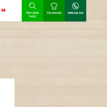
TÌM CÔNG
TÀI KHOẢN
0988.846.044
THỨC