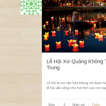
Lễ Hội Xứ Quảng Không 
Trung
Lễ hội là nơi văn hóa không chỉ được 
lễ hội vẫn sống như hơi thở của con ng
Blog
0
Nhận xét
Thêm