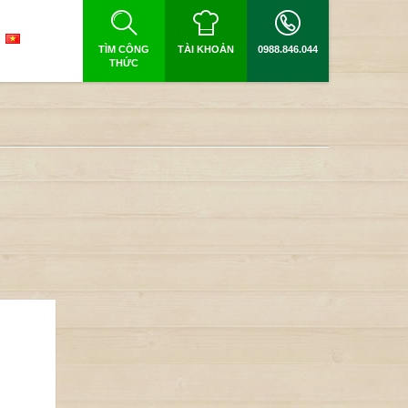
TÌM CÔNG
TÀI KHOẢN
0988.846.044
THỨC