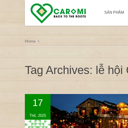
SẢN PHẨM
Home
Tag Archives: lễ hộ
17
Th6, 2025