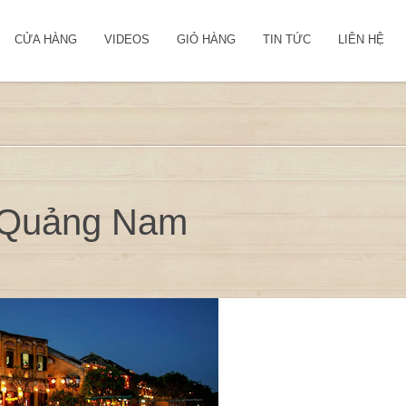
CỬA HÀNG
VIDEOS
GIỎ HÀNG
TIN TỨC
LIÊN HỆ
i Quảng Nam