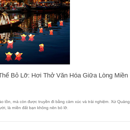
Thể Bỏ Lỡ: Hơi Thở Văn Hóa Giữa Lòng Miền
bảo tồn, mà còn được truyền đi bằng cảm xúc và trải nghiệm. Xứ Quảng
ười, là miền đất bạn không nên bỏ lỡ.