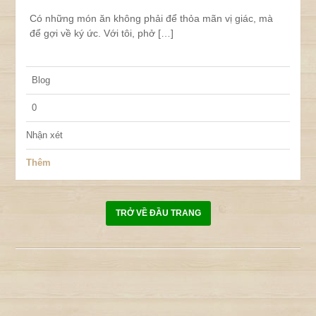
Có những món ăn không phải để thỏa mãn vị giác, mà
để gợi về ký ức. Với tôi, phở […]
Blog
0
Nhận xét
Thêm
TRỞ VỀ ĐẦU TRANG