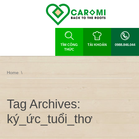
TÌM CÔNG
TÀI KHOẢN
0988.846.044
THỨC
Home
Tag Archives:
ký_ức_tuổi_thơ