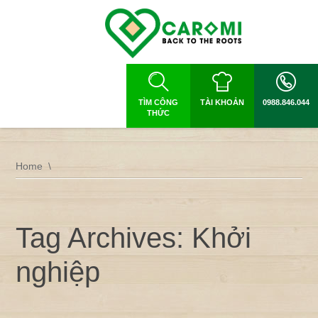
TÌM CÔNG
TÀI KHOẢN
0988.846.044
THỨC
Home
Tag Archives: Khởi
nghiệp