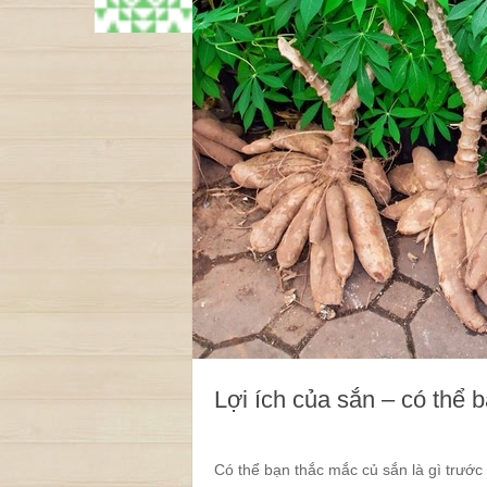
Lợi ích của sắn – có thể 
Có thể bạn thắc mắc củ sắn là gì trước c