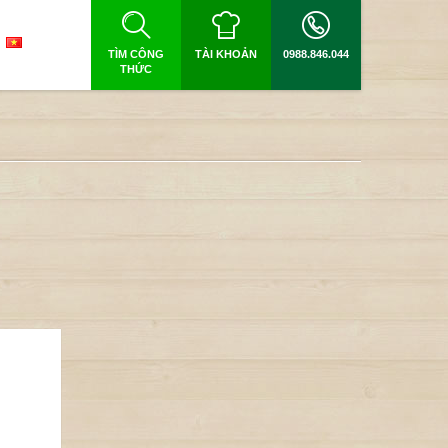
TÌM CÔNG
TÀI KHOẢN
0988.846.044
THỨC