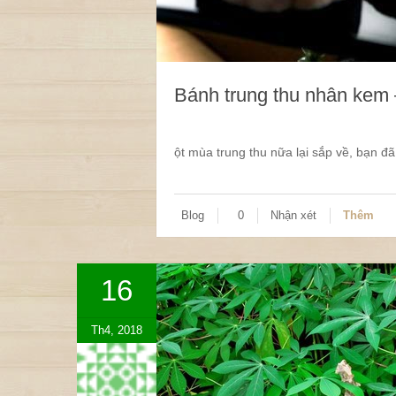
Bánh trung thu nhân kem 
ột mùa trung thu nữa lại sắp về, bạn đ
Blog
0
Nhận xét
Thêm
16
Th4, 2018