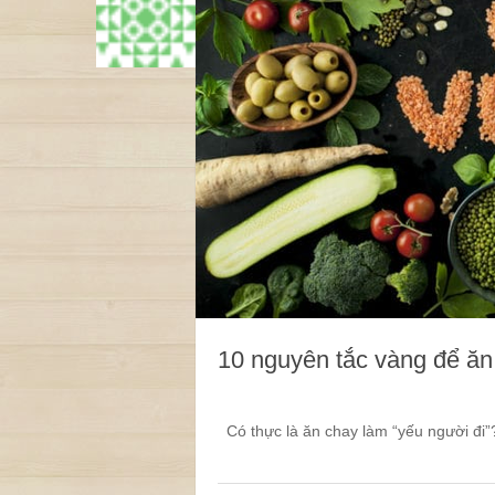
10 nguyên tắc vàng để ă
Có thực là ăn chay làm “yếu người đi”