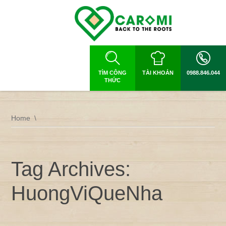
TÌM CÔNG
TÀI KHOẢN
0988.846.044
THỨC
Home
Tag Archives:
HuongViQueNha