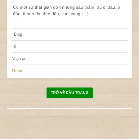
Có một sự thật giản đơn nhưng sâu thẳm: dù đi đâu, ở
đâu, thành đạt đến đâu, cuối cùng […]
Blog
0
Nhận xét
Thêm
TRỞ VỀ ĐẦU TRANG