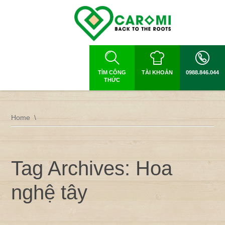
TÌM CÔNG
TÀI KHOẢN
0988.846.044
THỨC
Home
Tag Archives: Hoa
nghệ tây