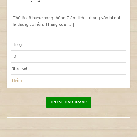
Thế là đã bước sang tháng 7 âm lịch – tháng vẫn bị gọi
là tháng cô hồn. Tháng của […]
Blog
0
Nhận xét
Thêm
TRỞ VỀ ĐẦU TRANG