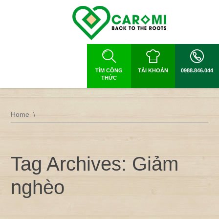
TÌM CÔNG
TÀI KHOẢN
0988.846.044
THỨC
Home
Tag Archives: Giảm
nghèo