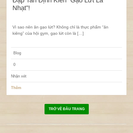
Đập Tan Định Kiến “Gạo Lứt Là
Nhạt”!
Vì sao nên ăn gạo lứt? Không chỉ là thực phẩm “ăn
kiêng” của hội gym, gạo lứt còn là […]
Blog
0
Nhận xét
Thêm
TRỞ VỀ ĐẦU TRANG