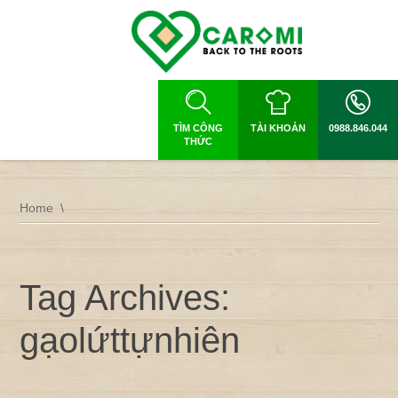
TÌM CÔNG
TÀI KHOẢN
0988.846.044
THỨC
Home
Tag Archives:
gạolứttựnhiên