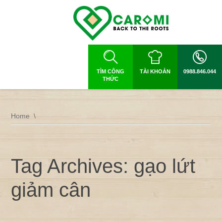
TÌM CÔNG
TÀI KHOẢN
0988.846.044
THỨC
Home
Tag Archives: gạo lứt
giảm cân