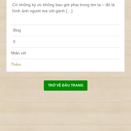
Có những ký ức không bao giờ phai trong tim ta – đó là
hình ảnh người mẹ với gánh […]
Blog
0
Nhận xét
Thêm
TRỞ VỀ ĐẦU TRANG