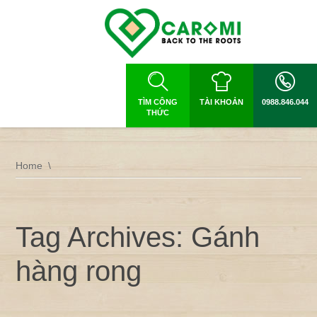
TÌM CÔNG
TÀI KHOẢN
0988.846.044
THỨC
Home
Tag Archives: Gánh
hàng rong