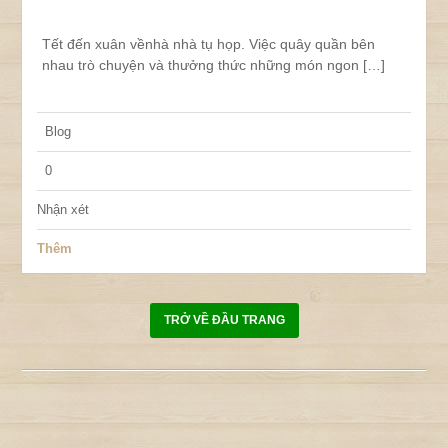
Tết đến xuân vềnhà nhà tụ họp. Việc quây quần bên
nhau trò chuyện và thưởng thức những món ngon […]
Blog
0
Nhận xét
Thêm
TRỞ VỀ ĐẦU TRANG