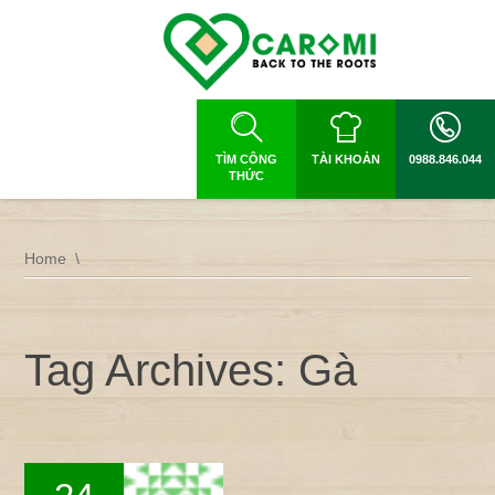
TÌM CÔNG
TÀI KHOẢN
0988.846.044
THỨC
Home
Tag Archives: Gà