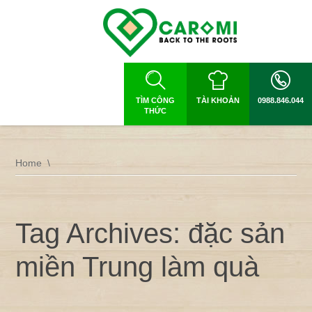
TÌM CÔNG
TÀI KHOẢN
0988.846.044
THỨC
Home
Tag Archives: đặc sản
miền Trung làm quà