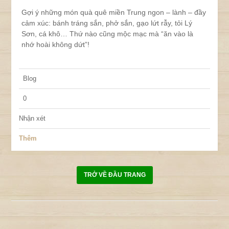
Gợi ý những món quà quê miền Trung ngon – lành – đầy
cảm xúc: bánh tráng sắn, phở sắn, gạo lứt rẫy, tỏi Lý
Sơn, cá khô… Thứ nào cũng mộc mạc mà “ăn vào là
nhớ hoài không dứt”!
Blog
0
Nhận xét
Thêm
TRỞ VỀ ĐẦU TRANG