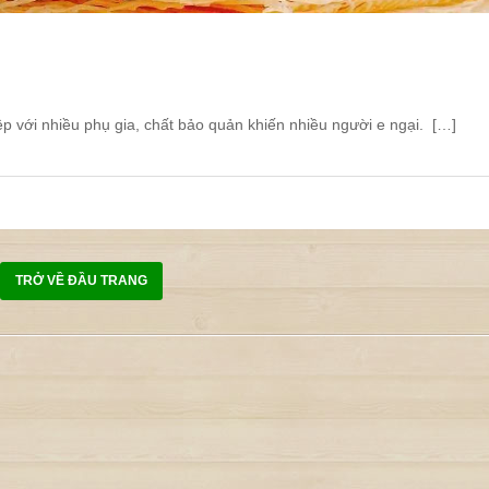
p với nhiều phụ gia, chất bảo quản khiến nhiều người e ngại. […]
TRỞ VỀ ĐẦU TRANG