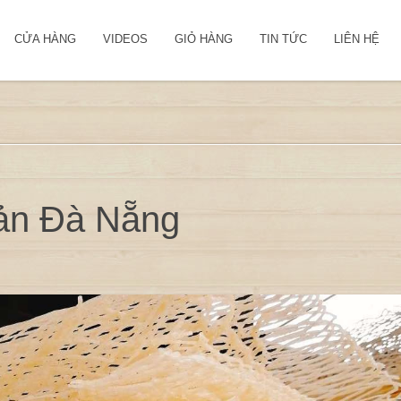
CỬA HÀNG
VIDEOS
GIỎ HÀNG
TIN TỨC
LIÊN HỆ
sản Đà Nẵng