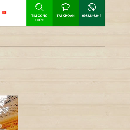
TÌM CÔNG
TÀI KHOẢN
0988.846.044
THỨC