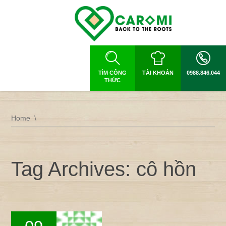
TÌM CÔNG
TÀI KHOẢN
0988.846.044
THỨC
Home
Tag Archives: cô hồn