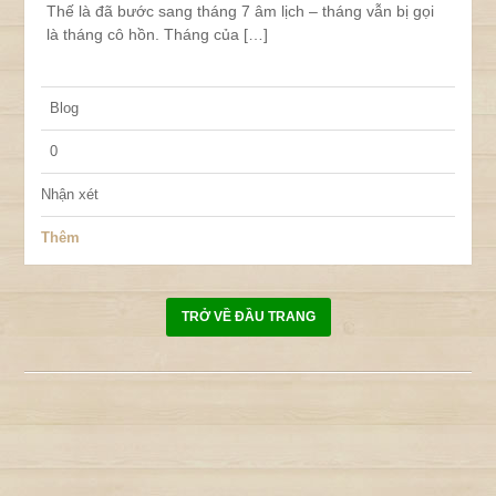
Thế là đã bước sang tháng 7 âm lịch – tháng vẫn bị gọi
là tháng cô hồn. Tháng của […]
Blog
0
Nhận xét
Thêm
TRỞ VỀ ĐẦU TRANG