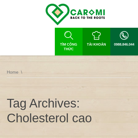
TÌM CÔNG
TÀI KHOẢN
0988.846.044
THỨC
Home
Tag Archives:
Cholesterol cao