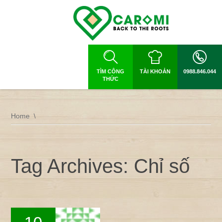
TÌM CÔNG
TÀI KHOẢN
0988.846.044
THỨC
Home
Tag Archives: Chỉ số