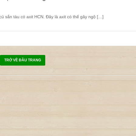
ủ sắn tàu có axit HCN. Đây là axit có thể gây ngộ […]
TRỞ VỀ ĐẦU TRANG