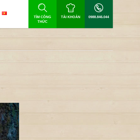
TÌM CÔNG
TÀI KHOẢN
0988.846.044
THỨC