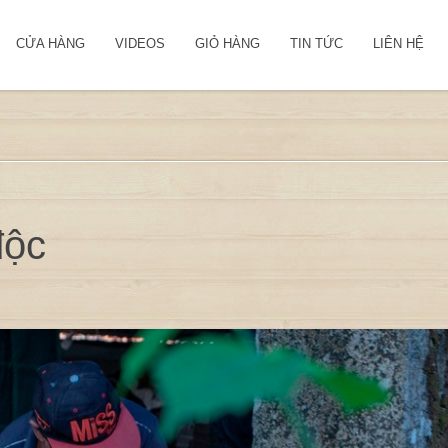
CỬA HÀNG
VIDEOS
GIỎ HÀNG
TIN TỨC
LIÊN HỆ
độc