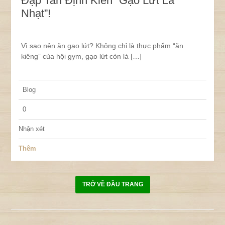
Đập Tan Định Kiến “Gạo Lứt Là
Nhạt”!
Vì sao nên ăn gạo lứt? Không chỉ là thực phẩm “ăn
kiêng” của hội gym, gạo lứt còn là […]
Blog
0
Nhận xét
Thêm
TRỞ VỀ ĐẦU TRANG