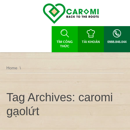
TÌM CÔNG
TÀI KHOẢN
0988.846.044
THỨC
Home
Tag Archives: caromi
gạolứt