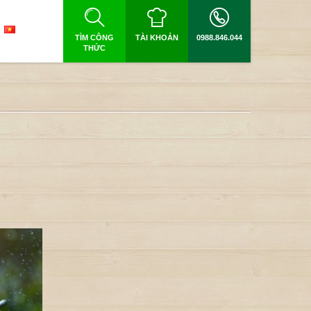
TÌM CÔNG
TÀI KHOẢN
0988.846.044
THỨC