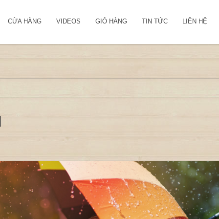
CỬA HÀNG
VIDEOS
GIỎ HÀNG
TIN TỨC
LIÊN HỆ
u