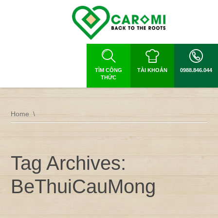
TÌM CÔNG
TÀI KHOẢN
0988.846.044
THỨC
Home
Tag Archives:
BeThuiCauMong