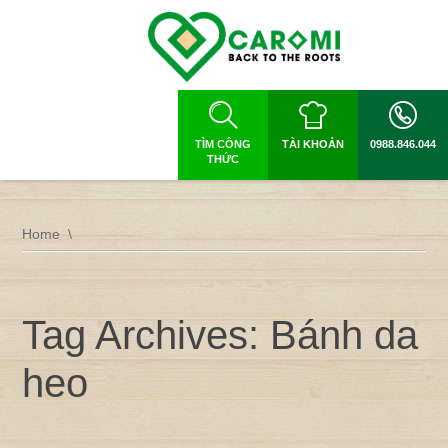
TÌM CÔNG
TÀI KHOẢN
0988.846.044
THỨC
Home
Tag Archives: Bánh da
heo