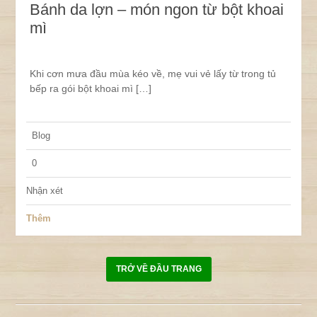
Bánh da lợn – món ngon từ bột khoai
mì
Khi cơn mưa đầu mùa kéo về, mẹ vui vẻ lấy từ trong tủ
bếp ra gói bột khoai mì […]
Blog
0
Nhận xét
Thêm
TRỞ VỀ ĐẦU TRANG