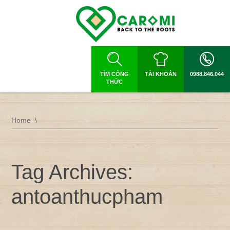
TÌM CÔNG
TÀI KHOẢN
0988.846.044
THỨC
Home
Tag Archives:
antoanthucpham