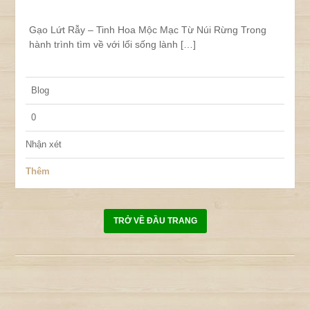
Gạo Lứt Rẫy – Tinh Hoa Mộc Mạc Từ Núi Rừng Trong
hành trình tìm về với lối sống lành […]
Blog
0
Nhận xét
Thêm
TRỞ VỀ ĐẦU TRANG