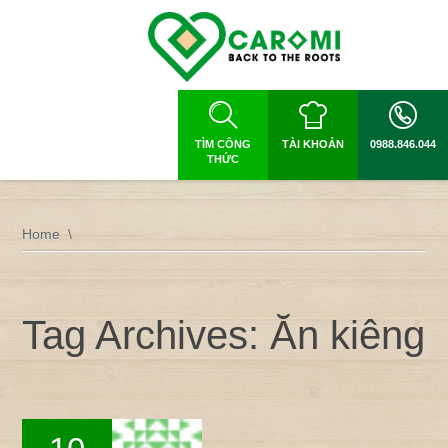
TÌM CÔNG
TÀI KHOẢN
0988.846.044
THỨC
Home
Tag Archives: Ăn kiêng