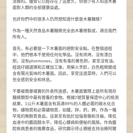
消費的。儘管它已經存在了這麼久，但很少有人知道木薯
面對人類的全部健康益處。
也許你們中的很多人仍然想知道什麼是木薯麵條？
作為一種天然食品木薯麵條完全由木薯根製成，適合我們
所有人。
首先，有必要提一下木薯面的絕對安全點。在整個過程
中，他們根本不使用任何化學品。沒有烘烤，沒有漂白
劑，沒有phormones，沒有有毒的著色劑，甚至沒有油。
經過仔細選擇和正確加工後，用柴火烹飪，白色粗根變成
含有陽光氣味的木薯面。因此，享受這道菜時，人們可以
完全感到安全和休息。
不要被簡單樸實的外表所迷惑，木薯面實際上是所有現存
麵條類型中最有營養的食物。根據2號質量保證中心的檢測
結果，1公斤木薯面含有高達89％的人體必需的碳水化合
物，礦物質和必需礦物質，如鐵，鋅，鈣，鉀。作為一種
罕見的無麩質食品，這甚至有助於加強骨骼和牙齒，降低
血液中的膽固醇水平，降低心髒病和便秘的風險。作為腹
腔疾病患者的推薦食品，研究顯示停止積極支持治療阿爾