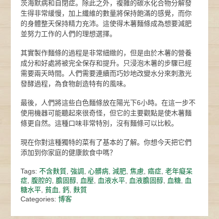
茨海默病和自閉症。除此之外，複雜的碳水化合物分解發
生得非常緩慢，加上纖維的數量將保持飽滿的感覺，而你
的身體整天保持精力充沛。這使得木薯麵條成為想要減肥
並努力工作的人們的理想選擇。
其實製作麵條的過程是非常細緻的，但是由於木薯的營養
成分和好處將被完全保存和提升。只浸泡木薯的步驟已經
需要兩天時間。人們需要連續而巧妙地改變水分來刺激光
發酵過程，為食物創造特有的風味。
最後，人們將這些白色麵條放在陽光下6小時。在這一步不
使用機器可能聽起來很奇怪，但它的主要觀點是使木薯麵
條更自然。這種口味非常特別，沒有麵條可以比較。
現在你對這種獨特的菜有了基本的了解。你想今天把它們
添加到你家庭的健康飲食中嗎？
Tags:
不含麩質
,
強調
,
心髒病
,
減肥
,
焦慮
,
癌症
,
老年癡呆
症
,
腹腔的
,
膽固醇
,
血壓
,
血液水平
,
血液膽固醇
,
血糖
,
血
糖水平
,
貧血
,
鈣
,
麩質
Categories:
博客