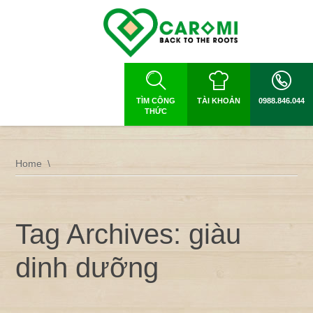
TÌM CÔNG
TÀI KHOẢN
0988.846.044
THỨC
Home
Tag Archives: giàu
dinh dưỡng